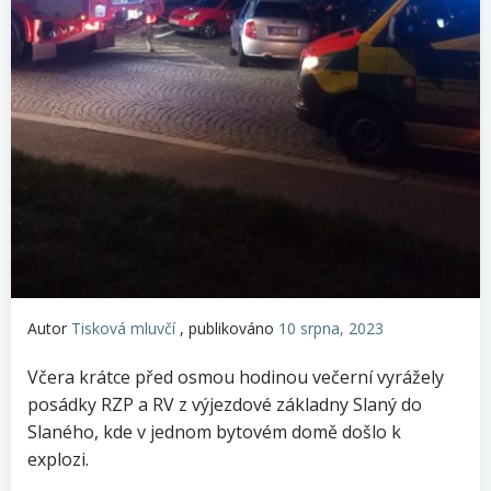
Autor
Tisková mluvčí
, publikováno
10 srpna, 2023
Včera krátce před osmou hodinou večerní vyrážely
posádky RZP a RV z výjezdové základny Slaný do
Slaného, kde v jednom bytovém domě došlo k
explozi.