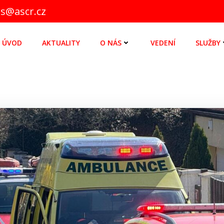
zs@ascr.cz
ÚVOD
AKTUALITY
O NÁS
VEDENÍ
SLUŽBY