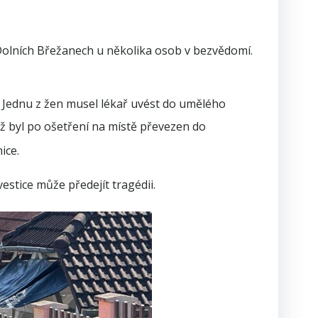
Dolních Břežanech u několika osob v bezvědomí.
. Jednu z žen musel lékař uvést do umělého
 byl po ošetření na místě převezen do
ice.
stice může předejít tragédii.