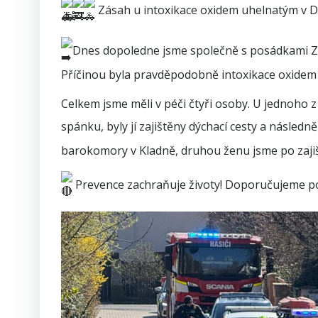
Zásah u intoxikace oxidem uhelnatým v 
Dnes dopoledne jsme společně s posádkami ZZ
Příčinou byla pravděpodobně intoxikace oxidem
Celkem jsme měli v péči čtyři osoby. U jednoho 
spánku, byly jí zajištěny dýchací cesty a následn
barokomory v Kladně, druhou ženu jsme po zajiš
Prevence zachraňuje životy! Doporučujeme poří