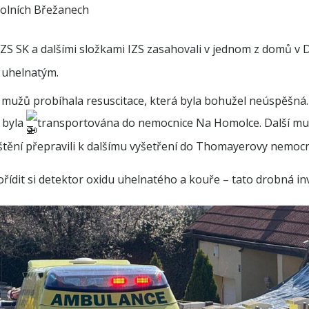
Dolních Břežanech
S SK a dalšími složkami IZS zasahovali v jednom z domů v 
 uhelnatým.
z mužů probíhala resuscitace, která byla bohužel neúspěšná
ě byla
transportována do nemocnice Na Homolce. Další muž
tění přepravili k dalšímu vyšetření do Thomayerovy nemocn
dit si detektor oxidu uhelnatého a kouře – tato drobná inve